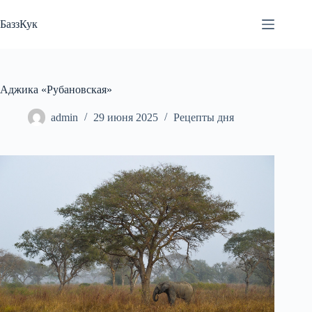
Перейти
к
БаззКук
сути
Аджика «Рубановская»
admin
29 июня 2025
Рецепты дня