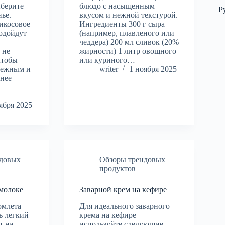
ыберите
блюдо с насыщенным
Р
нье.
вкусом и нежной текстурой.
икосовое
Ингредиенты 300 г сыра
одойдут
(например, плавленого или
чеддера) 200 мл сливок (20%
 не
жирности) 1 литр овощного
чтобы
или куриного…
нежным и
writer
1 ноября 2025
анее
ября 2025
ндовых
Обзоры трендовых
продуктов
 молоке
Заварной крем на кефире
омлета
Для идеального заварного
ь легкий
крема на кефире
т на
используйте следующие