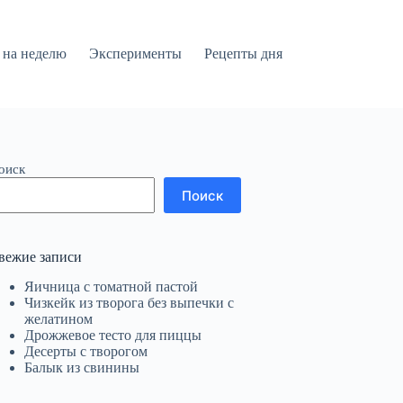
на неделю
Эксперименты
Рецепты дня
оиск
Поиск
вежие записи
Яичница с томатной пастой
Чизкейк из творога без выпечки с
желатином
Дрожжевое тесто для пиццы
Десерты с творогом
Балык из свинины