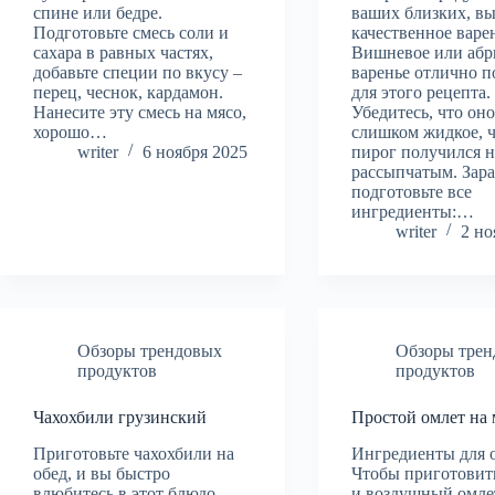
спине или бедре.
ваших близких, в
Подготовьте смесь соли и
качественное варе
сахара в равных частях,
Вишневое или абр
добавьте специи по вкусу –
варенье отлично п
перец, чеснок, кардамон.
для этого рецепта.
Нанесите эту смесь на мясо,
Убедитесь, что оно
хорошо…
слишком жидкое, 
writer
6 ноября 2025
пирог получился 
рассыпчатым. Зар
подготовьте все
ингредиенты:…
writer
2 но
Обзоры трендовых
Обзоры тре
продуктов
продуктов
Чахохбили грузинский
Простой омлет на
Приготовьте чахохбили на
Ингредиенты для 
обед, и вы быстро
Чтобы приготовит
влюбитесь в этот блюдо
и воздушный омле