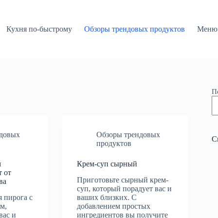
Кухня по-быстрому
Обзоры трендовых продуктов
Меню 
П
ндовых
Обзоры трендовых
С
продуктов
м
Крем-суп сырный
т от
Приготовьте сырный крем-
ва
суп, который порадует вас и
 пирога с
ваших близких. С
м,
добавлением простых
вас и
ингредиентов вы получите