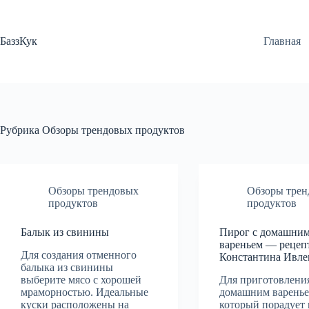
Перейти
к
сути
БаззКук
Главная
Рубрика
Обзоры трендовых продуктов
Обзоры трендовых
Обзоры тре
продуктов
продуктов
Балык из свинины
Пирог с домашни
вареньем — рецеп
Для создания отменного
Константина Ивле
балыка из свинины
выберите мясо с хорошей
Для приготовления
мраморностью. Идеальные
домашним варенье
куски расположены на
который порадует 