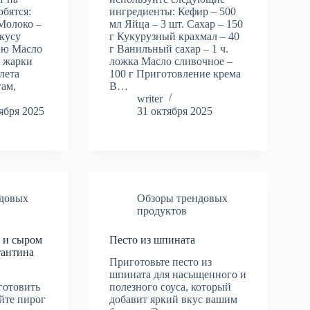
обятся:
ингредиенты: Кефир – 500
Молоко –
мл Яйца – 3 шт. Сахар – 150
вкусу
г Кукурузный крахмал – 40
ию Масло
г Ванильный сахар – 1 ч.
я жарки
ложка Масло сливочное –
лета
100 г Приготовление крема
гам,
В…
writer
ября 2025
31 октября 2025
ндовых
Обзоры трендовых
продуктов
и и сыром
Песто из шпината
тантина
Приготовьте песто из
шпината для насыщенного и
иготовить
полезного соуса, который
йте пирог
добавит яркий вкус вашим