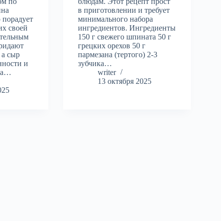
ом по
блюдам. Этот рецепт прост
ина
в приготовлении и требует
 порадует
минимального набора
их своей
ингредиентов. Ингредиенты
ительным
150 г свежего шпината 50 г
придают
грецких орехов 50 г
 а сыр
пармезана (тертого) 2-3
нности и
зубчика…
ала…
writer
13 октября 2025
025