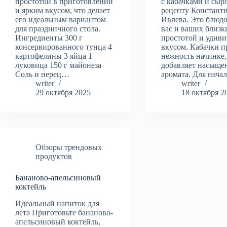
простотой в приготовлении
с кабачками и сыр
и ярким вкусом, что делает
рецепту Констант
его идеальным вариантом
Ивлева. Это блюдо
для праздничного стола.
вас и ваших близк
Ингредиенты 300 г
простотой и удив
консервированного тунца 4
вкусом. Кабачки 
картофелины 3 яйца 1
нежность начинке,
луковица 150 г майонеза
добавляет насыще
Соль и перец…
аромата. Для нач
writer
writer
29 октября 2025
18 октября 2
Обзоры трендовых
продуктов
Бананово-апельсиновый
коктейль
Идеальный напиток для
лета Приготовьте бананово-
апельсиновый коктейль,