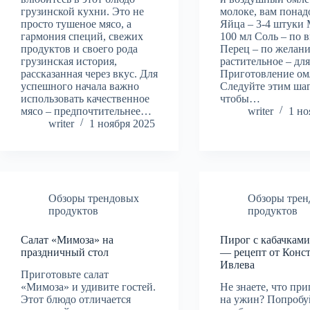
грузинской кухни. Это не
молоке, вам понад
просто тушеное мясо, а
Яйца – 3-4 штуки 
гармония специй, свежих
100 мл Соль – по 
продуктов и своего рода
Перец – по желан
грузинская история,
растительное – дл
рассказанная через вкус. Для
Приготовление ом
успешного начала важно
Следуйте этим ша
использовать качественное
чтобы…
мясо – предпочтительнее…
writer
1 но
writer
1 ноября 2025
Обзоры трендовых
Обзоры тре
продуктов
продуктов
Салат «Мимоза» на
Пирог с кабачкам
праздничный стол
— рецепт от Конс
Ивлева
Приготовьте салат
«Мимоза» и удивите гостей.
Не знаете, что пр
Этот блюдо отличается
на ужин? Попробу