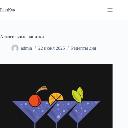
Перейти
к
БаззКук
сути
Алкогольные напитки
admin
22 июня 2025
Рецепты дня