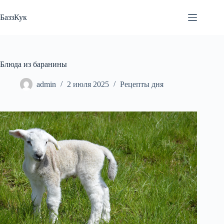
Перейти
к
БаззКук
сути
Блюда из баранины
admin
2 июля 2025
Рецепты дня