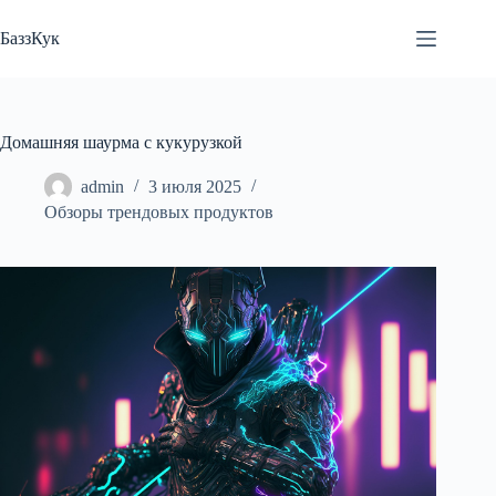
Перейти
к
БаззКук
сути
Домашняя шаурма с кукурузкой
admin
3 июля 2025
Обзоры трендовых продуктов