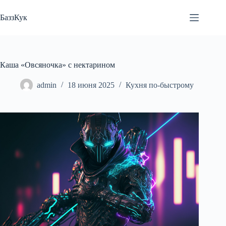
Перейти
к
БаззКук
сути
Каша «Овсяночка» с нектарином
admin
18 июня 2025
Кухня по-быстрому