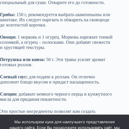
специальный для суши. Отварите его до готовности.
Грибы:
150 г, рекомендуется выбрать шампиньоны или
шиитаке. Их следует нарезать и обжарить на сковороде
до золотистой корочки.
Овощи:
1 морковь и 1 огурец. Морковь нарежьте тонкой
соломкой, а огурец – полосками. Они добавят свежести
и хрустящей текстуры.
Петрушка или кинза:
50 г. Эти травы усилят аромат
готовых роллов.
Соевый соус:
для подачи к роллам. Он отлично
дополнит блюдо вкусом и придаст насыщенность.
Специи:
добавьте немного черного перца и кунжутного
масла для придания пикантности.
Эти простые ингредиенты позволят вам создать
ароматные и аппетитные весенние роллы, полные
текстур и вкусов. Приятного аппетита!
Мы используем куки для наилучшего представления
нашего сайта. Если Вы продолжите использовать сайт, мы