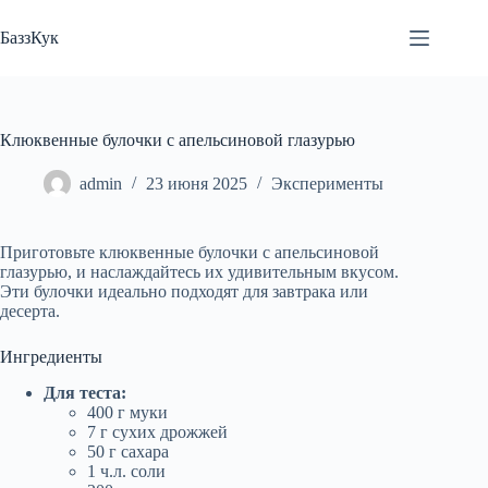
Перейти
к
БаззКук
сути
Клюквенные булочки с апельсиновой глазурью
admin
23 июня 2025
Эксперименты
Приготовьте клюквенные булочки с апельсиновой
глазурью, и наслаждайтесь их удивительным вкусом.
Эти булочки идеально подходят для завтрака или
десерта.
Ингредиенты
Для теста:
400 г муки
7 г сухих дрожжей
50 г сахара
1 ч.л. соли