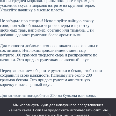
одной средней моркови. Грибы обжарьте с луком для
усиления вкуса, а морковь натрите на крупной терке.
Упакуйте начинку в мясные пласты.
Не забудьте про специи! Используйте чайную ложку
соли, пол чайной ложки черного перца и щепотку
любимых трав, например, орегано или тимьяна. Эти
добавки сделают рулетики более ароматными.
Для сочности добавьте немного пикантного горчицы и
сок лимона. Неплохим дополнением станет сыр –
натрите 100 граммов твёрдого сыра и распределите по
начинки. Это придаст рулетикам сливочный вкус.
Перед запеканием оберните рулетики в бекон, чтобы они
сохранили свою влажность. Используйте около 200
граммов бекона. Это придаст рулетам аппетитную
корочку и насыщенный вкус.
Для запекания понадобится 250 мл бульона или воды.
Это предотвратит пересушивание и добавит
сладковатый привкус к блюду.
Мы используем куки для наилучшего представления
нашего сайта. Если Вы продолжите использовать сайт, мы
будем считать что Вас это устраивает.