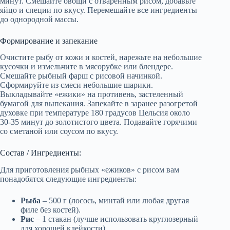
минут. Смешайте овощи с отваренным рисом, добавьте
яйцо и специи по вкусу. Перемешайте все ингредиенты
до однородной массы.
Формирование и запекание
Очистите рыбу от кожи и костей, нарежьте на небольшие
кусочки и измельчите в мясорубке или блендере.
Смешайте рыбный фарш с рисовой начинкой.
Сформируйте из смеси небольшие шарики.
Выкладывайте «ежики» на противень, застеленный
бумагой для выпекания. Запекайте в заранее разогретой
духовке при температуре 180 градусов Цельсия около
30-35 минут до золотистого цвета. Подавайте горячими
со сметаной или соусом по вкусу.
Состав / Ингредиенты:
Для приготовления рыбных «ежиков» с рисом вам
понадобятся следующие ингредиенты:
Рыба
– 500 г (лосось, минтай или любая другая
филе без костей).
Рис
– 1 стакан (лучше использовать круглозерный
для хорошей клейкости).