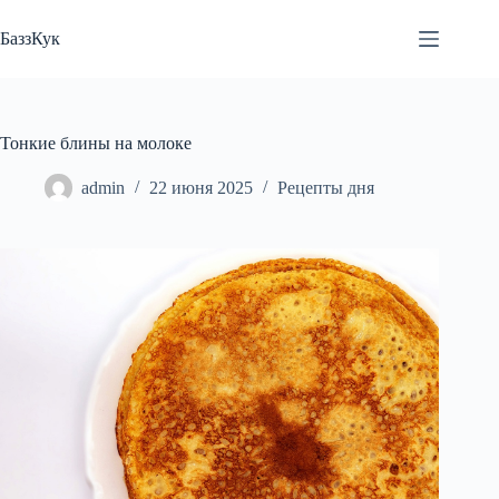
Перейти
к
БаззКук
сути
Тонкие блины на молоке
admin
22 июня 2025
Рецепты дня