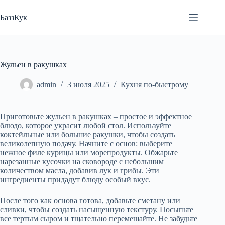
Перейти
к
БаззКук
сути
Жульен в ракушках
admin
3 июля 2025
Кухня по-быстрому
Приготовьте жульен в ракушках – простое и эффектное
блюдо, которое украсит любой стол. Используйте
коктейльные или большие ракушки, чтобы создать
великолепную подачу. Начните с основ: выберите
нежное филе курицы или морепродукты. Обжарьте
нарезанные кусочки на сковороде с небольшим
количеством масла, добавив лук и грибы. Эти
ингредиенты придадут блюду особый вкус.
После того как основа готова, добавьте сметану или
сливки, чтобы создать насыщенную текстуру. Посыпьте
все тертым сыром и тщательно перемешайте. Не забудьте