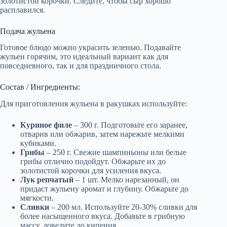
золотистой корочки. Следите, чтобы сыр хорошо
расплавился.
Подача жульена
Готовое блюдо можно украсить зеленью. Подавайте
жульен горячим, это идеальный вариант как для
повседневного, так и для праздничного стола.
Состав / Ингредиенты:
Для приготовления жульена в ракушках используйте:
Куриное филе
– 300 г. Подготовьте его заранее,
отварив или обжарив, затем нарежьте мелкими
кубиками.
Грибы
– 250 г. Свежие шампиньоны или белые
грибы отлично подойдут. Обжарьте их до
золотистой корочки для усиления вкуса.
Лук репчатый
– 1 шт. Мелко нарезанный, он
придаст жульену аромат и глубину. Обжарьте до
мягкости.
Сливки
– 200 мл. Используйте 20-30% сливки для
более насыщенного вкуса. Добавьте в грибную
массу, доведите до кипения.