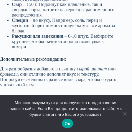
Сыр
– 150 г. Подойдут как плавленые, так и
твердые сорта, натрите на терке для равномерного
распределения.
Специи
– по вкусу. Например, соль, перец и
мускатный орех помогут подчеркнуть все ароматы
блюда.
Ракушки для запекания
– 6-10 штук. Выбирайте
крупные, чтобы начинка хорошо помещалась
внутри.
Дополнительные рекомендации:
Для разнообразия добавьте в начинку
сырой шпинат
или
брокколи
, они отлично дополнят вкус и текстуру.
Попробуйте смешивать разные виды сыра, чтобы создать
уникальный вкус.
Не забудьте подать жульен в горячем виде, посыпанным
свежей зеленью для яркого акцента.
Мы используем куки для наилучшего представления
нашего сайта. Если Вы продолжите использовать сайт, мы
будем считать что Вас это устраивает.
Ок
Права защищены © 2026