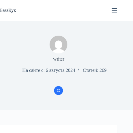
Перейти
к
БаззКук
сути
writer
На сайте с: 6 августа 2024
Статей: 269