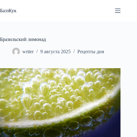
Перейти
к
БаззКук
сути
Бразильский лимонад
writer
9 августа 2025
Рецепты дня