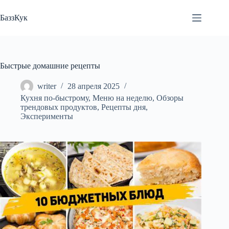
Перейти
к
БаззКук
сути
Быстрые домашние рецепты
writer
28 апреля 2025
Кухня по-быстрому
,
Меню на неделю
,
Обзоры
трендовых продуктов
,
Рецепты дня
,
Эксперименты