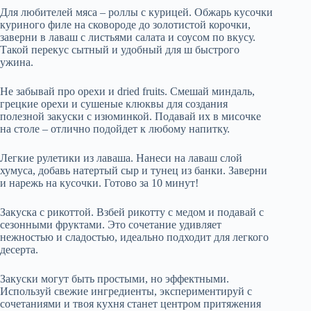
Для любителей мяса – роллы с курицей. Обжарь кусочки
куриного филе на сковороде до золотистой корочки,
заверни в лаваш с листьями салата и соусом по вкусу.
Такой перекус сытный и удобный для ш быстрого
ужина.
Не забывай про орехи и dried fruits. Смешай миндаль,
грецкие орехи и сушеные клюквы для создания
полезной закуски с изюминкой. Подавай их в мисочке
на столе – отлично подойдет к любому напитку.
Легкие рулетики из лаваша. Нанеси на лаваш слой
хумуса, добавь натертый сыр и тунец из банки. Заверни
и нарежь на кусочки. Готово за 10 минут!
Закуска с рикоттой. Взбей рикотту с медом и подавай с
сезонными фруктами. Это сочетание удивляет
нежностью и сладостью, идеально подходит для легкого
десерта.
Закуски могут быть простыми, но эффектными.
Используй свежие ингредиенты, экспериментируй с
сочетаниями и твоя кухня станет центром притяжения