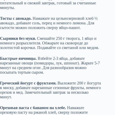
питательный и свежий завтрак, готовый за считанные
минуты.
Тосты с авокадо.
Намажьте на цельнозерновой хлеб ½
авокадо, добавьте соль, перец и немного лимона. Для
сытости можно положить сверху яйцо-пашот.
Сырники без муки.
Смешайте 250 г творога, 1 яйцо и
немного разрыхлителя. Обжарьте на сковороде до
золотистой корочки. Подавайте со сметаной или медом.
Быстрые яичницы.
Взбейте 2-3 яйца, добавьте
нарезанные овощи (помидоры, лук, шпинат). Жарьте 5-7
минут на среднем огне. Для разнообразия можно
посыпать тертым сыром.
Греческий йогурт с фруктами.
Выложите 200 г йогурта
в миску, добавьте нарезанные сезонные фрукты, немного
орехов и мед. Замечательный завтрак за несколько
минут.
Ореховая паста с бананом на хлебе.
Намажьте
ореховую пасту на ржаной хлеб, сверху положите