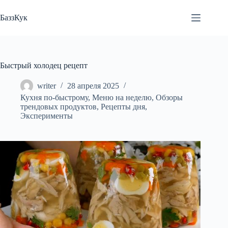
Перейти
к
БаззКук
сути
Быстрый холодец рецепт
writer
28 апреля 2025
Кухня по-быстрому
,
Меню на неделю
,
Обзоры
трендовых продуктов
,
Рецепты дня
,
Эксперименты