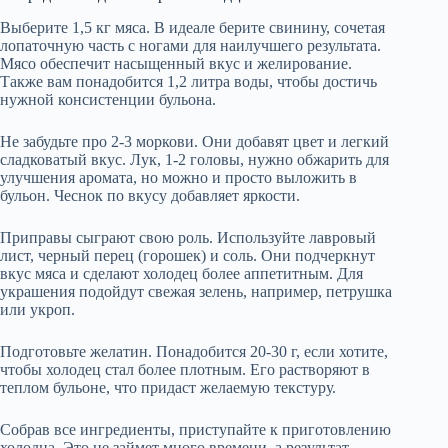
Выберите 1,5 кг мяса. В идеале берите свинину, сочетая
лопаточную часть с ногами для наилучшего результата.
Мясо обеспечит насыщенный вкус и желирование.
Также вам понадобится 1,2 литра воды, чтобы достичь
нужной консистенции бульона.
Не забудьте про 2-3 моркови. Они добавят цвет и легкий
сладковатый вкус. Лук, 1-2 головы, нужно обжарить для
улучшения аромата, но можно и просто выложить в
бульон. Чеснок по вкусу добавляет яркости.
Приправы сыграют свою роль. Используйте лавровый
лист, черный перец (горошек) и соль. Они подчеркнут
вкус мяса и сделают холодец более аппетитным. Для
украшения подойдут свежая зелень, например, петрушка
или укроп.
Подготовьте желатин. Понадобится 20-30 г, если хотите,
чтобы холодец стал более плотным. Его растворяют в
теплом бульоне, что придаст желаемую текстуру.
Собрав все ингредиенты, приступайте к приготовлению
холодца. Это не займет много времени, а результат