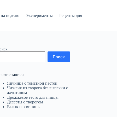
на неделю
Эксперименты
Рецепты дня
оиск
Поиск
вежие записи
Яичница с томатной пастой
Чизкейк из творога без выпечки с
желатином
Дрожжевое тесто для пиццы
Десерты с творогом
Балык из свинины