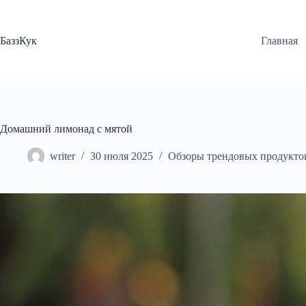
Перейти
к
сути
БаззКук
Главная
Домашний лимонад с мятой
writer
30 июля 2025
Обзоры трендовых продукто