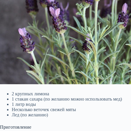
2 крупных лимона
1 стакан сахара (по желанию можно использовать мед)
1 литр воды
Несколько веточек свежей мяты
Лед (по желанию)
Приготовление