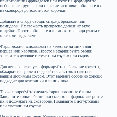
приготовления фрикаделек или котлет. Сформируйте
небольшие круглые или плоские заготовки, обжарьте их
на сковороде до золотистой корочки.
Добавьте в блюда овощи: спаржу, брокколи или
помидоры. Их свежесть прекрасно дополнит вкус
индейки. Просто обжарьте или запеките овощи рядом с
мясными изделиями.
Фарш можно использовать в качестве начинки для
перцев или кабачков. Просто нафаршируйте овощи,
запеките в духовке с томатным соусом или сыром.
Для легкого перекуса сформируйте небольшие котлеты,
обжарьте на гриле и подавайте с листьями салата и
вашим любимым соусом. Этот вариант особенно хорошо
подходит для вечеринки или пикника.
Также попробуйте сделать фаршированные блины.
Заполните тонкие блинчики смесью из фарша, заверните
их и поджарьте на сковороде. Подавайте с йогуртовым
или сметанным соусом.
Не забудьте о гарнирах. Картофельное пюре, отварной