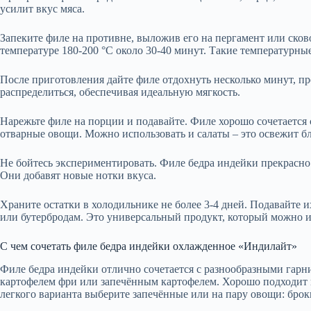
усилит вкус мяса.
Запеките филе на противне, выложив его на пергамент или ско
температуре 180-200 °C около 30-40 минут. Такие температурны
После приготовления дайте филе отдохнуть несколько минут, пр
распределиться, обеспечивая идеальную мягкость.
Нарежьте филе на порции и подавайте. Филе хорошо сочетается 
отварные овощи. Можно использовать и салаты – это освежит б
Не бойтесь экспериментировать. Филе бедра индейки прекрасно
Они добавят новые нотки вкуса.
Храните остатки в холодильнике не более 3-4 дней. Подавайте и
или бутербродам. Это универсальный продукт, который можно и
С чем сочетать филе бедра индейки охлажденное «Индилайт»
Филе бедра индейки отлично сочетается с разнообразными гарн
картофелем фри или запечённым картофелем. Хорошо подходит и
легкого варианта выберите запечённые или на пару овощи: брок