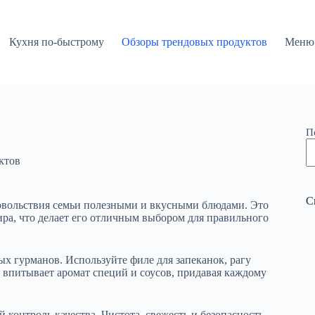
Кухня по-быстрому
Обзоры трендовых продуктов
Меню 
П
ктов
С
овольствия семьи полезными и вкусными блюдами. Это
ра, что делает его отличным выбором для правильного
х гурманов. Используйте филе для запеканок, рагу
о впитывает аромат специй и соусов, придавая каждому
контроль качества. Чистота, свежесть и безопасность