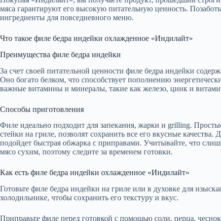
мяса гарантируют его высокую питательную ценность. Позаботьт
ингредиенты для повседневного меню.
Что такое филе бедра индейки охлажденное «Индилайт»
Преимущества филе бедра индейки
За счет своей питательной ценности филе бедра индейки содер
Оно богато белком, что способствует пополнению энергетически
важные витамины и минералы, такие как железо, цинк и витам
Способы приготовления
Филе идеально подходит для запекания, жарки и grilling. Прост
стейки на гриле, позволят сохранить все его вкусные качества. 
подойдет быстрая обжарка с приправами. Учитывайте, что слиш
мясо сухим, поэтому следите за временем готовки.
Как есть филе бедра индейки охлажденное «Индилайт»
Готовьте филе бедра индейки на гриле или в духовке для изыскан
холодильнике, чтобы сохранить его текстуру и вкус.
Приправьте филе перед готовкой с помощью соли, перца, чесно