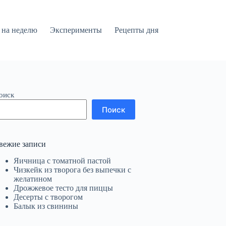
на неделю
Эксперименты
Рецепты дня
оиск
Поиск
вежие записи
Яичница с томатной пастой
Чизкейк из творога без выпечки с
желатином
Дрожжевое тесто для пиццы
Десерты с творогом
Балык из свинины