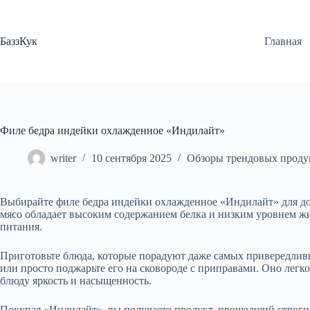
Перейти
к
сути
БаззКук
Главная
Филе бедра индейки охлажденное «Индилайт»
writer
10 сентября 2025
Обзоры трендовых проду
Выбирайте филе бедра индейки охлажденное «Индилайт» для д
мясо обладает высоким содержанием белка и низким уровнем жи
питания.
Приготовьте блюда, которые порадуют даже самых привередливы
или просто поджарьте его на сковороде с приправами. Оно легк
блюду яркость и насыщенность.
Покупая «Индилайт», вы получаете продукт, прошедший строгий 