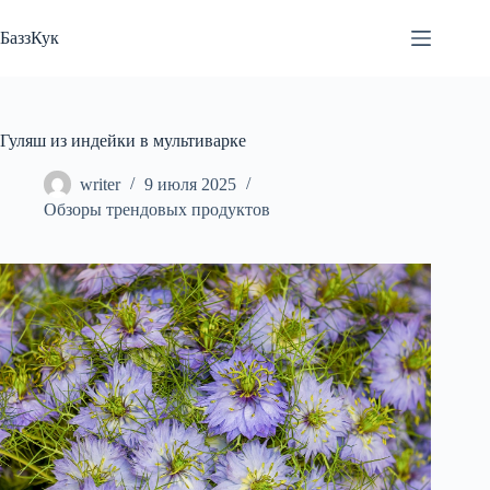
Перейти
к
БаззКук
сути
Гуляш из индейки в мультиварке
writer
9 июля 2025
Обзоры трендовых продуктов