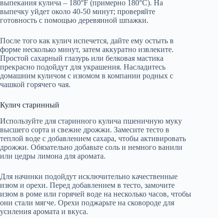
выпекания кулича – 180°F (примерно 180°C). На
выпечку уйдет около 40-50 минут; проверяйте
готовность с помощью деревянной шпажки.
После того как кулич испечется, дайте ему остыть в
форме несколько минут, затем аккуратно извлеките.
Простой сахарный глазурь или белковая мастика
прекрасно подойдут для украшения. Насладитесь
домашним куличом с изюмом в компании родных с
чашкой горячего чая.
Кулич старинный
Используйте для старинного кулича пшеничную муку
высшего сорта и свежие дрожжи. Замесите тесто в
теплой воде с добавлением сахара, чтобы активировать
дрожжи. Обязательно добавьте соль и немного ванили
или цедры лимона для аромата.
Для начинки подойдут исключительно качественные
изюм и орехи. Перед добавлением в тесто, замочите
изюм в роме или горячей воде на несколько часов, чтобы
они стали мягче. Орехи поджарьте на сковороде для
усиления аромата и вкуса.