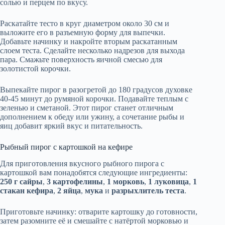
солью и перцем по вкусу.
Раскатайте тесто в круг диаметром около 30 см и
выложите его в разъемную форму для выпечки.
Добавьте начинку и накройте вторым раскатанным
слоем теста. Сделайте несколько надрезов для выхода
пара. Смажьте поверхность яичной смесью для
золотистой корочки.
Выпекайте пирог в разогретой до 180 градусов духовке
40-45 минут до румяной корочки. Подавайте теплым с
зеленью и сметаной. Этот пирог станет отличным
дополнением к обеду или ужину, а сочетание рыбы и
яиц добавит яркий вкус и питательность.
Рыбный пирог с картошкой на кефире
Для приготовления вкусного рыбного пирога с
картошкой вам понадобятся следующие ингредиенты:
250 г сайры
,
3 картофелины
,
1 морковь
,
1 луковица
,
1
стакан кефира
,
2 яйца
,
мука
и
разрыхлитель теста
.
Приготовьте начинку: отварите картошку до готовности,
затем разомните её и смешайте с натёртой морковью и