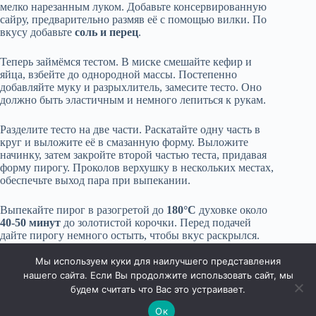
мелко нарезанным луком. Добавьте консервированную
сайру, предварительно размяв её с помощью вилки. По
вкусу добавьте
соль и перец
.
Теперь займёмся тестом. В миске смешайте кефир и
яйца, взбейте до однородной массы. Постепенно
добавляйте муку и разрыхлитель, замесите тесто. Оно
должно быть эластичным и немного лепиться к рукам.
Разделите тесто на две части. Раскатайте одну часть в
круг и выложите её в смазанную форму. Выложите
начинку, затем закройте второй частью теста, придавая
форму пирогу. Проколов верхушку в нескольких местах,
обеспечьте выход пара при выпекании.
Выпекайте пирог в разогретой до
180°C
духовке около
40-50 минут
до золотистой корочки. Перед подачей
дайте пирогу немного остыть, чтобы вкус раскрылся.
Этот рыбный пирог станет отличным угощением для
семейного ужина или встреч с друзьями.
Мы используем куки для наилучшего представления
нашего сайта. Если Вы продолжите использовать сайт, мы
будем считать что Вас это устраивает.
Ок