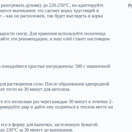
разогревать духовку до 220-250°C, но адаптируйте
Р
цессе выпекания: это сделает корку хрустящей и
 – как он расположен, так будет выглядеть и корка
сырости снизу. Для хранения используйте полотенца
яйте эти рекомендации, и ваш хлеб станет настоящим
м понадобятся простые ингредиенты: 500 г пшеничной
для растворения соли. После образования однородной
те тесто на 30 минут для автолиза.
е его несколько раз через каждые 30 минут в течение 2-
ормируйте шар и дайте ему подняться в теплом месте на
его в форму для выпечки, застеленную бумагой.
 до 230°C за 30 минут до выпекания.