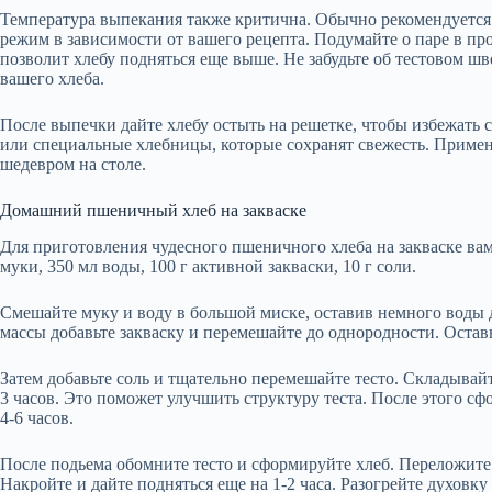
Температура выпекания также критична. Обычно рекомендуется 
режим в зависимости от вашего рецепта. Подумайте о паре в про
позволит хлебу подняться еще выше. Не забудьте об тестовом шве
вашего хлеба.
После выпечки дайте хлебу остыть на решетке, чтобы избежать 
или специальные хлебницы, которые сохранят свежесть. Примен
шедевром на столе.
Домашний пшеничный хлеб на закваске
Для приготовления чудесного пшеничного хлеба на закваске ва
муки, 350 мл воды, 100 г активной закваски, 10 г соли.
Смешайте муку и воду в большой миске, оставив немного воды 
массы добавьте закваску и перемешайте до однородности. Оставь
Затем добавьте соль и тщательно перемешайте тесто. Складывайт
3 часов. Это поможет улучшить структуру теста. После этого сф
4-6 часов.
После подьема обомните тесто и сформируйте хлеб. Переложите 
Накройте и дайте подняться еще на 1-2 часа. Разогрейте духовку