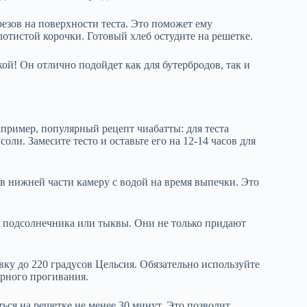
резов на поверхности теста. Это поможет ему
лотистой корочки. Готовый хлеб остудите на решетке.
й! Он отлично подойдет как для бутербродов, так и
пример, популярный рецепт чиабатты: для теста
соли. Замесите тесто и оставьте его на 12-14 часов для
 в нижней части камеру с водой на время выпечки. Это
на подсолнечника или тыквы. Они не только придают
вку до 220 градусов Цельсия. Обязательно используйте
рного прогивания.
ься на решетке не менее 30 минут. Это позволит