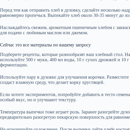
Перед тем как отправить хлеб в духовку, сделайте несколько над
равномерно пропечься. Выпекайте хлеб около 30-35 минут до зо
Наслаждайтесь свежим, ароматным пшеничным хлебом с закваско
для подачи с любимым маслом или джемом.
Сейчас это все материалы по вашему запросу
Подберите рецепты, которые разнообразят ваш хлебный стол. На
используйте 500 г муки, 400 мл воды, 10 г сухих дрожжей и 10 г 
ферментации.
Используйте пару в духовке для улучшения корочки. Разместите
создаст влажную среду, что делает корку хрустящей.
Если хотите экспериментов, попробуйте добавить в тесто семе
особый вкус, но и улучшают текстуру.
Температура выпечки тоже играет роль. Заранее разогрейте духо
предварительно разогретую пекарскую поверхность для равноме
Не игнорируйте охлаждение. После выпечки дайте хлебу настоят