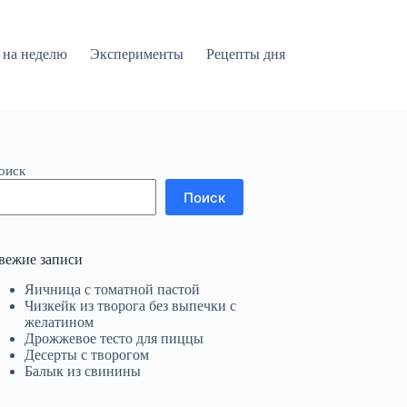
на неделю
Эксперименты
Рецепты дня
оиск
Поиск
вежие записи
Яичница с томатной пастой
Чизкейк из творога без выпечки с
желатином
Дрожжевое тесто для пиццы
Десерты с творогом
Балык из свинины