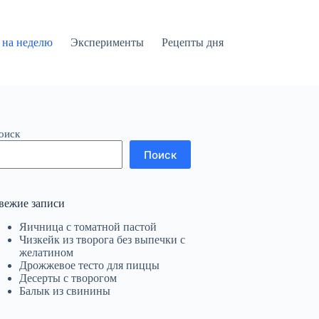
на неделю
Эксперименты
Рецепты дня
оиск
Поиск
вежие записи
Яичница с томатной пастой
Чизкейк из творога без выпечки с
желатином
Дрожжевое тесто для пиццы
Десерты с творогом
Балык из свинины