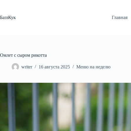
Перейти
к
сути
БаззКук
Главная
Омлет с сыром рикотта
writer
16 августа 2025
Меню на неделю