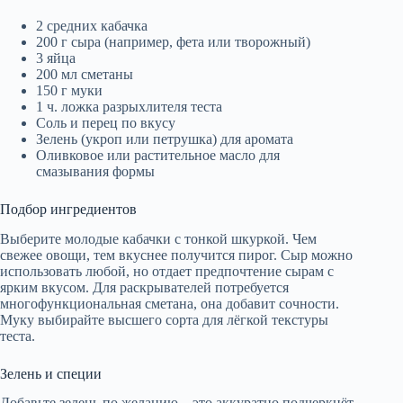
2 средних кабачка
200 г сыра (например, фета или творожный)
3 яйца
200 мл сметаны
150 г муки
1 ч. ложка разрыхлителя теста
Соль и перец по вкусу
Зелень (укроп или петрушка) для аромата
Оливковое или растительное масло для
смазывания формы
Подбор ингредиентов
Выберите молодые кабачки с тонкой шкуркой. Чем
свежее овощи, тем вкуснее получится пирог. Сыр можно
использовать любой, но отдает предпочтение сырам с
ярким вкусом. Для раскрывателей потребуется
многофункциональная сметана, она добавит сочности.
Муку выбирайте высшего сорта для лёгкой текстуры
теста.
Зелень и специи
Добавьте зелень по желанию – это аккуратно подчеркнёт