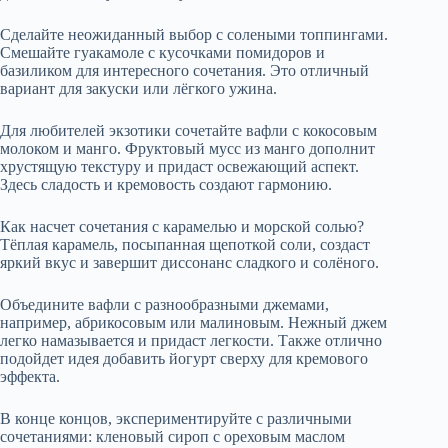
Сделайте неожиданный выбор с солеными топпингами.
Смешайте гуакамоле с кусочками помидоров и
базиликом для интересного сочетания. Это отличный
вариант для закуски или лёгкого ужина.
Для любителей экзотики сочетайте вафли с кокосовым
молоком и манго. Фруктовый мусс из манго дополнит
хрустящую текстуру и придаст освежающий аспект.
Здесь сладость и кремовость создают гармонию.
Как насчет сочетания с карамелью и морской солью?
Тёплая карамель, посыпанная щепоткой соли, создаст
яркий вкус и завершит диссонанс сладкого и солёного.
Объедините вафли с разнообразными джемами,
например, абрикосовым или малиновым. Нежный джем
легко намазывается и придаст легкости. Также отлично
подойдет идея добавить йогурт сверху для кремового
эффекта.
В конце концов, экспериментируйте с различными
сочетаниями: кленовый сироп с ореховым маслом