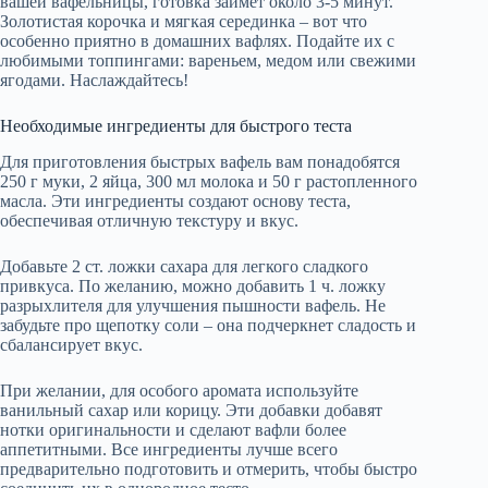
вашей вафельницы, готовка займет около 3-5 минут.
Золотистая корочка и мягкая серединка – вот что
особенно приятно в домашних вафлях. Подайте их с
любимыми топпингами: вареньем, медом или свежими
ягодами. Наслаждайтесь!
Необходимые ингредиенты для быстрого теста
Для приготовления быстрых вафель вам понадобятся
250 г муки, 2 яйца, 300 мл молока и 50 г растопленного
масла. Эти ингредиенты создают основу теста,
обеспечивая отличную текстуру и вкус.
Добавьте 2 ст. ложки сахара для легкого сладкого
привкуса. По желанию, можно добавить 1 ч. ложку
разрыхлителя для улучшения пышности вафель. Не
забудьте про щепотку соли – она подчеркнет сладость и
сбалансирует вкус.
При желании, для особого аромата используйте
ванильный сахар или корицу. Эти добавки добавят
нотки оригинальности и сделают вафли более
аппетитными. Все ингредиенты лучше всего
предварительно подготовить и отмерить, чтобы быстро