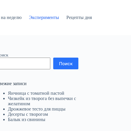
на неделю
Эксперименты
Рецепты дня
оиск
Поиск
вежие записи
Яичница с томатной пастой
Чизкейк из творога без выпечки с
желатином
Дрожжевое тесто для пиццы
Десерты с творогом
Балык из свинины