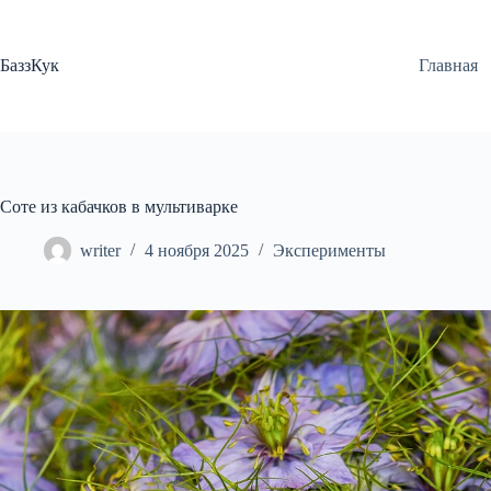
Перейти
к
сути
БаззКук
Главная
Соте из кабачков в мультиварке
writer
4 ноября 2025
Эксперименты