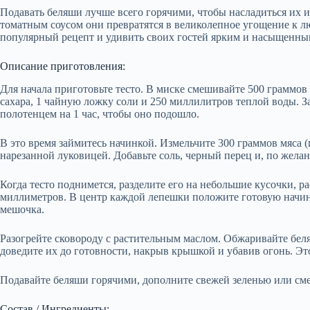
Подавать беляши лучше всего горячими, чтобы насладиться их и
томатным соусом они превратятся в великолепное угощение к лю
популярный рецепт и удивить своих гостей ярким и насыщенным
Описание приготовления:
Для начала приготовьте тесто. В миске смешивайте 500 граммов
сахара, 1 чайную ложку соли и 250 миллилитров теплой воды. За
полотенцем на 1 час, чтобы оно подошло.
В это время займитесь начинкой. Измельчите 300 граммов мяса (
нарезанной луковицей. Добавьте соль, черный перец и, по желан
Когда тесто поднимется, разделите его на небольшие кусочки, р
миллиметров. В центр каждой лепешки положите готовую начинк
мешочка.
Разогрейте сковороду с растительным маслом. Обжаривайте беля
доведите их до готовности, накрыв крышкой и убавив огонь. Э
Подавайте беляши горячими, дополните свежей зеленью или сме
Состав / Ингредиенты: