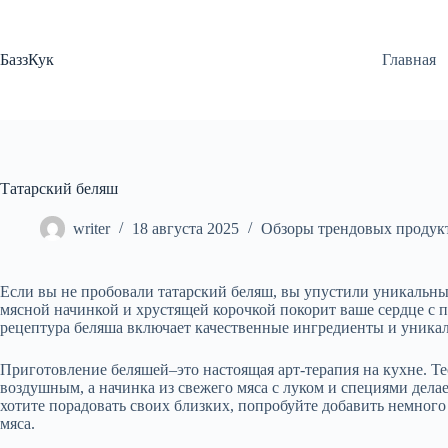
Перейти
к
сути
БаззКук
Главная
Татарский беляш
writer
18 августа 2025
Обзоры трендовых продук
Если вы не пробовали татарский беляш, вы упустили уникальн
мясной начинкой и хрустящей корочкой покорит ваше сердце с п
рецептура беляша включает качественные ингредиенты и уника
Приготовление беляшей–это настоящая арт-терапия на кухне. Те
воздушным, а начинка из свежего мяса с луком и специями дел
хотите порадовать своих близких, попробуйте добавить немног
мяса.