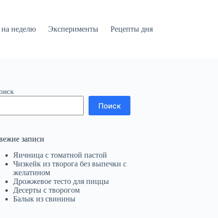
на неделю
Эксперименты
Рецепты дня
оиск
Поиск
вежие записи
Яичница с томатной пастой
Чизкейк из творога без выпечки с
желатином
Дрожжевое тесто для пиццы
Десерты с творогом
Балык из свинины