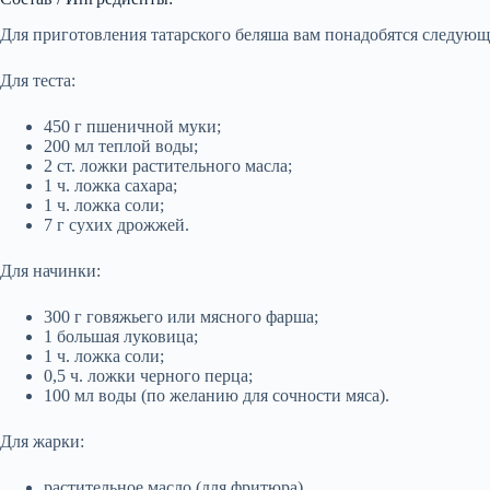
Для приготовления татарского беляша вам понадобятся следую
Для теста:
450 г пшеничной муки;
200 мл теплой воды;
2 ст. ложки растительного масла;
1 ч. ложка сахара;
1 ч. ложка соли;
7 г сухих дрожжей.
Для начинки:
300 г говяжьего или мясного фарша;
1 большая луковица;
1 ч. ложка соли;
0,5 ч. ложки черного перца;
100 мл воды (по желанию для сочности мяса).
Для жарки:
растительное масло (для фритюра).