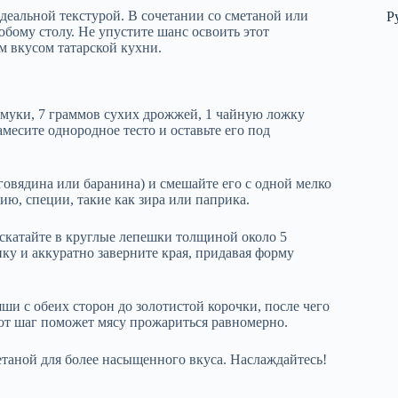
деальной текстурой. В сочетании со сметаной или
Р
бому столу. Не упустите шанс освоить этот
 вкусом татарской кухни.
 муки, 7 граммов сухих дрожжей, 1 чайную ложку
месите однородное тесто и оставьте его под
говядина или баранина) и смешайте его с одной мелко
ию, специи, такие как зира или паприка.
аскатайте в круглые лепешки толщиной около 5
у и аккуратно заверните края, придавая форму
ши с обеих сторон до золотистой корочки, после чего
тот шаг поможет мясу прожариться равномерно.
таной для более насыщенного вкуса. Наслаждайтесь!