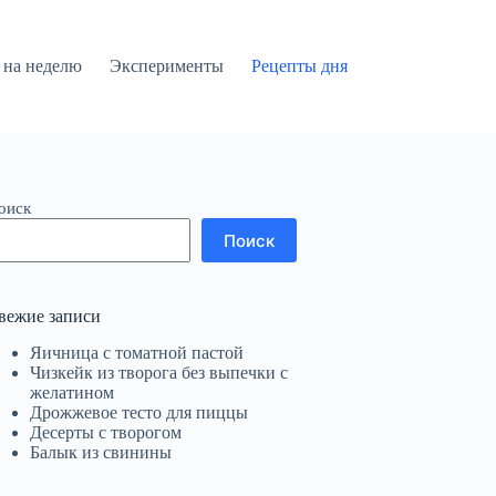
на неделю
Эксперименты
Рецепты дня
оиск
Поиск
вежие записи
Яичница с томатной пастой
Чизкейк из творога без выпечки с
желатином
Дрожжевое тесто для пиццы
Десерты с творогом
Балык из свинины