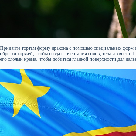
Придайте тортам форму дракона с помощью специальных форм 
обрезки коржей, чтобы создать очертания голов, тела и хвоста. 
его слоями крема, чтобы добиться гладкой поверхности для дал