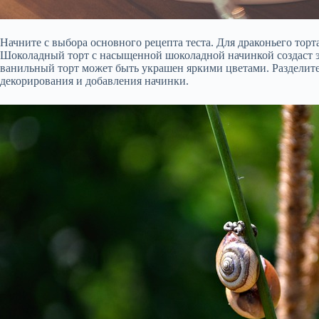
Начните с выбора основного рецепта теста. Для драконьего то
Шоколадный торт с насыщенной шоколадной начинкой создаст э
ванильный торт может быть украшен яркими цветами. Разделите 
декорирования и добавления начинки.